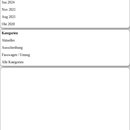
Jun 2024
Nov 2021
Aug 2021
Okt 2020
Block überspringen Kategorien
Kategorien
Aktuelles
Ausschreibung
Fasswagen / Umzug
Alle Kategorien
Block überspringen